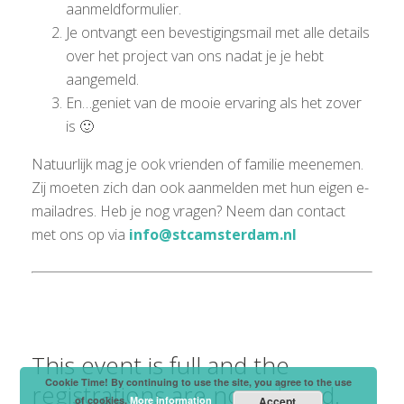
aanmeldformulier.
Je ontvangt een bevestigingsmail met alle details
over het project van ons nadat je je hebt
aangemeld.
En…geniet van de mooie ervaring als het zover
is 🙂
Natuurlijk mag je ook vrienden of familie meenemen.
Zij moeten zich dan ook aanmelden met hun eigen e-
mailadres. Heb je nog vragen? Neem dan contact
met ons op via
info@stcamsterdam.nl
This event is full and the
Cookie Time! By continuing to use the site, you agree to the use
registrations are now closed.
of cookies.
More information
Accept