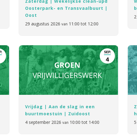
Zaterdag | Wekelijkse clean-upd
W
Oosterpark- en Transvaalbuurt |
b
Oost
2
29 augustus 2026
11:00 tot 12:00
van
P.
SEP.
4
4
Vrijdag | Aan de slag in een
Z
buurtmoestuin | Zuidoost
h
4 september 2026
10:00 tot 14:00
5
van