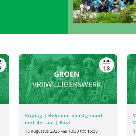
G.
AUG.
2
13
Vrijdag | Help een buurtgenoot
V
met de tuin | East
V
13 augustus 2026
13:30 tot 16:30
1
van