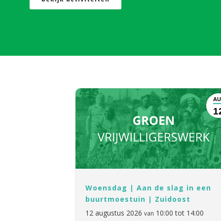
AU
1
Woensdag | Aan de slag in een
buurtmoestuin | Zuidoost
12 augustus 2026
10:00 tot 14:00
van