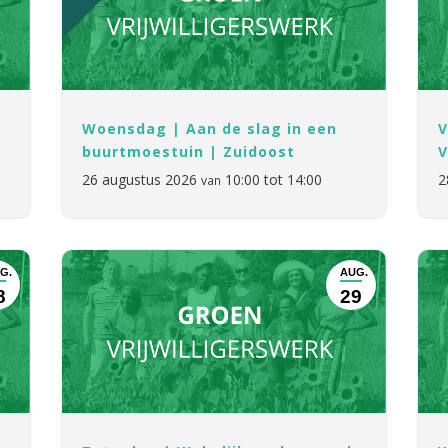
Woensdag | Aan de slag in een
V
buurtmoestuin | Zuidoost
V
26 augustus 2026
10:00 tot 14:00
2
van
G.
AUG.
8
29