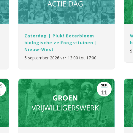
Zaterdag | Pluk! Boterbloem
W
biologische zelfoogsttuinen |
b
Nieuw-West
9
5 september 2026
13:00 tot 17:00
van
P.
SEP.
1
11