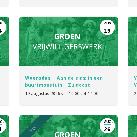
G.
AUG.
4
19
Woensdag | Aan de slag in een
V
buurtmoestuin | Zuidoost
V
19 augustus 2026
10:00 tot 14:00
2
van
G.
AUG.
Vol
1
26