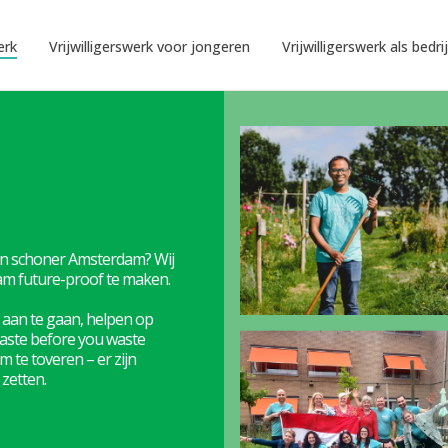
erk
Vrijwilligerswerk voor jongeren
Vrijwilligerswerk als bedrij
r en schoner Amsterdam? Wij
am future-proof te maken.
 aan te gaan, helpen op
taste before you waste
 te toveren – er zijn
zetten.