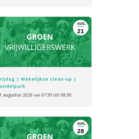
AUG.
21
rijdag | Wekelijkse clean-up |
ondelpark
1 augustus 2026
07:30 tot 08:30
van
AUG.
28