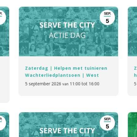
P.
SEP.
5
5
Zaterdag | Helpen met tuinieren
Z
Wachterliedplantsoen | West
h
5 september 2026
11:00 tot 16:00
5
van
P.
SEP.
5
5