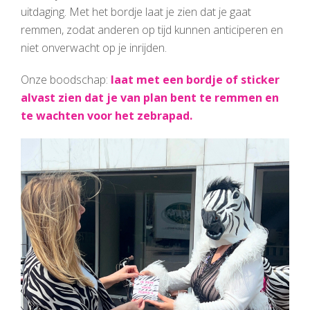
uitdaging. Met het bordje laat je zien dat je gaat
remmen, zodat anderen op tijd kunnen anticiperen en
niet onverwacht op je inrijden.
Onze boodschap:
laat met een bordje of sticker
alvast zien dat je van plan bent te remmen en
te wachten voor het zebrapad.