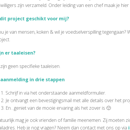
ijwilligers zijn verzameld. Onder leiding van een chef maak je hier 
 dit project geschikt voor mij?
u je van mensen, koken & wil je voedselverspilling tegengaan? W
oject.
jn er taaleisen?
 zijn geen specifieke taaleisen.
 aanmelding in drie stappen
Schrijf in via het onderstaande aanmeldformulier.
Je ontvangt een bevestigingsmail met alle details over het pr
En…geniet van de mooie ervaring als het zover is 🙂
tuurlijk mag je ook vrienden of familie meenemen. Zij moeten 
iladres. Heb je nog vragen? Neem dan contact met ons op via