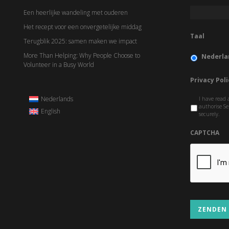
Een heerlijke wandeling met ouderen
Het recept voor een onvergetelijke middag
Taal
Terugblik 2025: samen maken we impact
More Than Helping: Why People Choose to
Nederla
Volunteer in a Busy World
Privacy Poli
Nederlands
I have read 
authorise Se
English
securely.
CAPTCHA