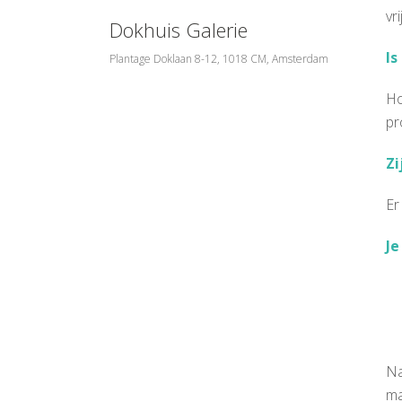
vr
Dokhuis Galerie
Is
Plantage Doklaan 8-12, 1018 CM, Amsterdam
Ho
pr
Zi
Er
Je
Na
ma