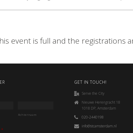
his event is full and the registrations 
ER
GET IN TOUCH!
Serve the City
Nieuwe Herengracht 18
1018 DP, Amsterdam
Achternaam
020-2440198
info@stcamsterdam.nl
*