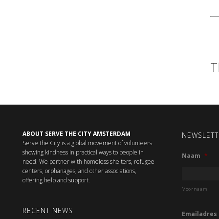
T
ABOUT SERVE THE CITY AMSTERDAM
NEWSLETT
Serve the City is a global movement of volunteers
showing kindness in practical ways to people in
Naam
*
need. We partner with homeless shelters, refugee
centers, orphanages, and other associations,
offering help and support.
Voornaam
RECENT NEWS
Emailadres