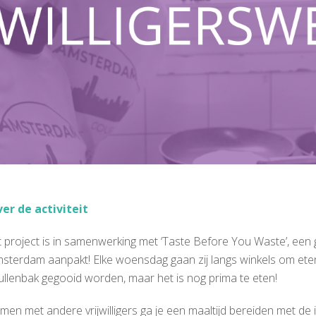
er de activiteit
t project is in samenwerking met ‘Taste Before You Waste’, een g
sterdam aanpakt! Elke woensdag gaan zij langs winkels om eten
ullenbak gegooid worden, maar het is nog prima te eten!
men met andere vrijwilligers ga je een maaltijd bereiden met de