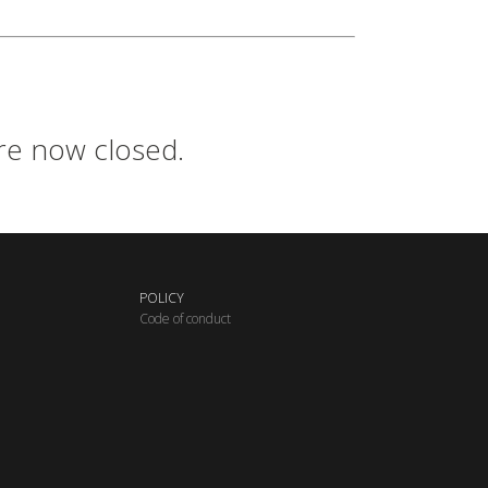
are now closed.
POLICY
C
ode of conduct