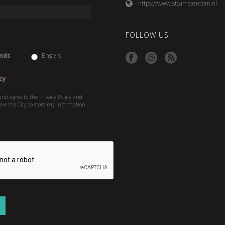
https://www.stcamsterdam.nl
FOLLOW US
nds
Engels
cy
*
and agree to the Privacy Policy and
rve the City to store my information