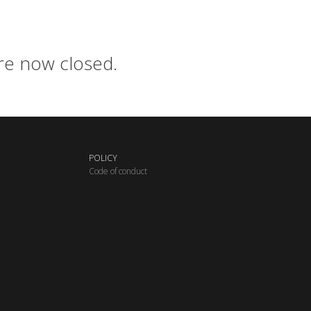
are now closed.
POLICY
C
ode of conduct