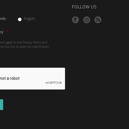
FOLLOW US
nds
Engels
cy
*
and agree to the Privacy Policy and
rve the City to store my information