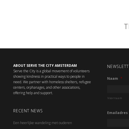
T
ABOUT SERVE THE CITY AMSTERDAM
NEWSLETT
Serve the City is a global movement of volunteers
showing kindness in practical ways to people in
Naam
*
need. We partner with homeless shelters, refugee
centers, orphanages, and other associations,
offering help and support.
Voornaam
RECENT NEWS
Emailadres
Een heerlijke wandeling met ouderen