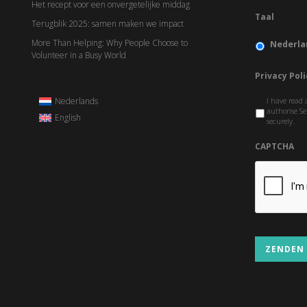
Het recept voor een onvergetelijke middag
Taal
Terugblik 2025: samen maken we impact
More Than Helping: Why People Choose to
Nederla
Volunteer in a Busy World
Privacy Poli
Nederlands
I have read 
authorise Se
English
securely.
CAPTCHA