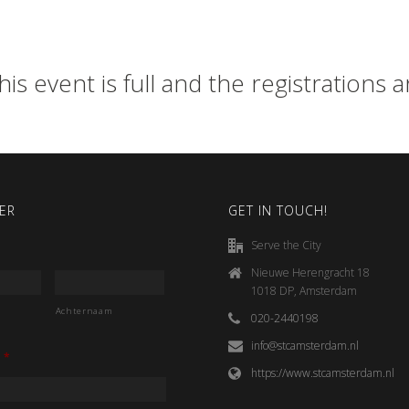
his event is full and the registrations 
ER
GET IN TOUCH!
Serve the City
Nieuwe Herengracht 18
1018 DP, Amsterdam
Achternaam
020-2440198
info@stcamsterdam.nl
*
https://www.stcamsterdam.nl