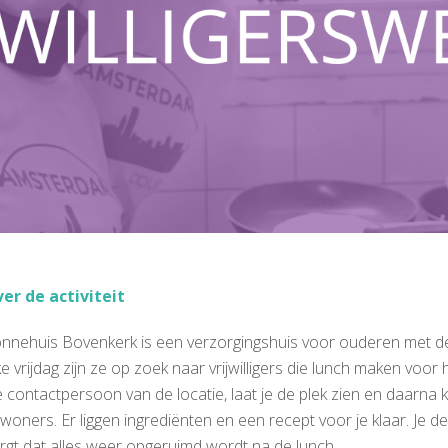
er de activiteit
nnehuis Bovenkerk is een verzorgingshuis voor ouderen met de
ke vrijdag zijn ze op zoek naar vrijwilligers die lunch maken voo
 contactpersoon van de locatie, laat je de plek zien en daarn
woners. Er liggen ingrediënten en een recept voor je klaar. Je 
rgt dat alles weer opgeruimd wordt na de lunch.