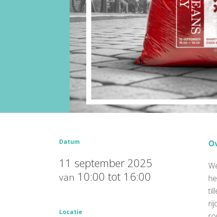
Datum
Ov
11 september 2025
We
10:00 tot 16:00
van
he
ti
ri
Locatie
ro