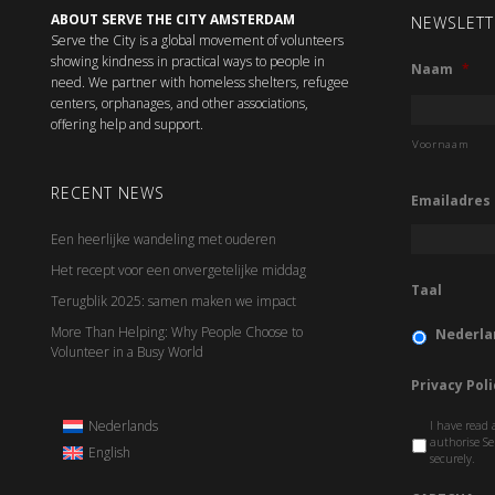
ABOUT SERVE THE CITY AMSTERDAM
NEWSLETT
Serve the City is a global movement of volunteers
showing kindness in practical ways to people in
Naam
*
need. We partner with homeless shelters, refugee
centers, orphanages, and other associations,
offering help and support.
Voornaam
RECENT NEWS
Emailadres
Een heerlijke wandeling met ouderen
Het recept voor een onvergetelijke middag
Taal
Terugblik 2025: samen maken we impact
More Than Helping: Why People Choose to
Nederla
Volunteer in a Busy World
Privacy Poli
Nederlands
I have read 
authorise Se
English
securely.