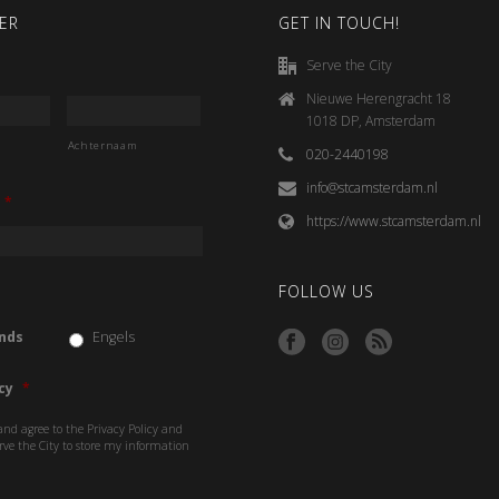
ER
GET IN TOUCH!
Serve the City
Nieuwe Herengracht 18
1018 DP, Amsterdam
Achternaam
020-2440198
info@stcamsterdam.nl
*
https://www.stcamsterdam.nl
FOLLOW US
nds
Engels
cy
*
and agree to the Privacy Policy and
rve the City to store my information