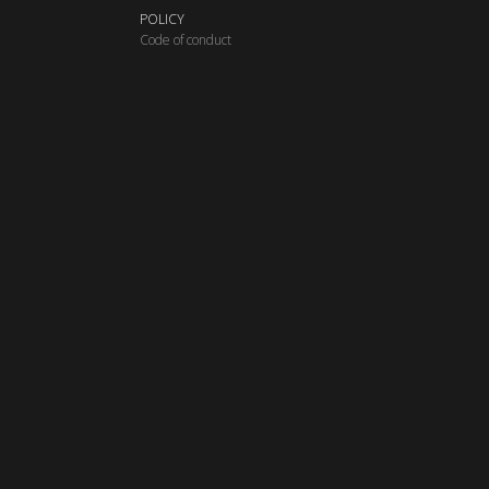
POLICY
C
ode of conduct