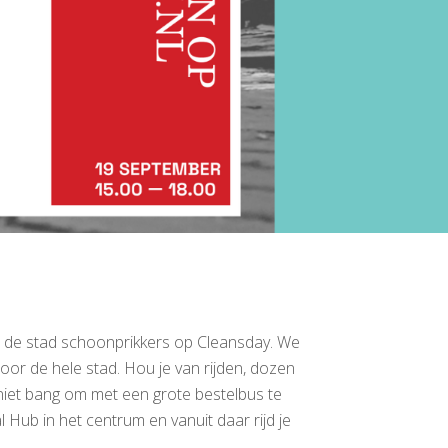
n de stad schoonprikkers op Cleansday. We
door de hele stad. Hou je van rijden, dozen
 niet bang om met een grote bestelbus te
l Hub in het centrum en vanuit daar rijd je